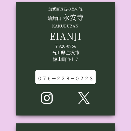
加賀百万石の奥の院
永安寺
鶴舞山
KAKUBUZAN
EIANJI
〒920-0956
石川県金沢市
舘山町キ1-7
０７６－２２９－０２２８