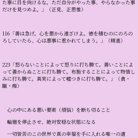
た事に目を向けるな。ただ自分がやった事、やらなかった事
だけを見つめよ。」（正見、正思惟）
116「善は急げ。心を悪から遠ざけよ。徳を積むのにのろの
ろしていたら、心は悪事に惹かれてしまう。」（精進）
223「怒らないことによって怒りに打ち勝て。善いことによ
って善からぬことに打ち勝て。布施することによって物惜し
みに打ち勝て。真実によって嘘つきに打ち勝て。」（貪・
瞋・痴）
心の中にある悪い要素（煩悩）を断ち切ること
輪廻を停止させ、絶対安穏な状態になる
一切皆苦のこの世界で真の幸福を手に入れる唯一の道