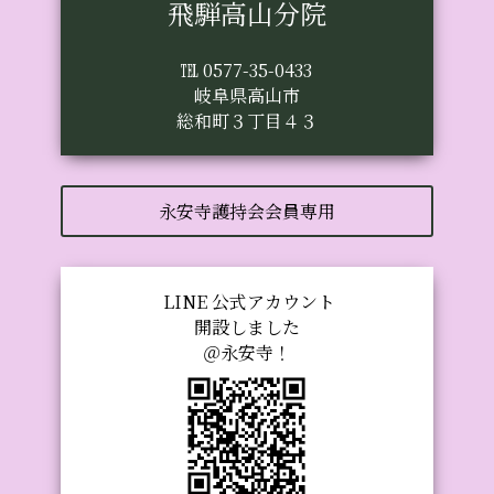
飛騨高山分院
℡ 0577-35-0433
岐阜県高山市
総和町３丁目４３
永安寺護持会会員専用
LINE 公式アカウント
開設しました
＠永安寺！