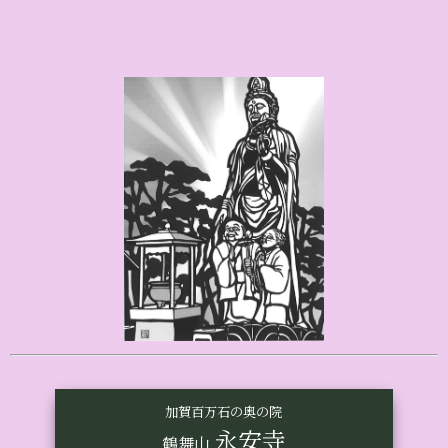
加賀百万石の奥の院
永安寺
鶴舞山