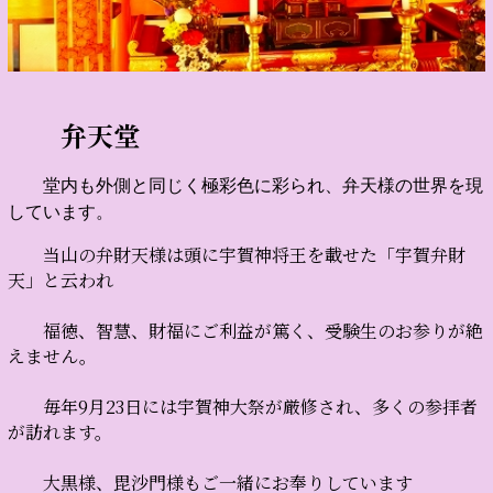
弁天堂
堂内も外側と同じく極彩色に彩られ、弁天様の世界を現
しています。
当山の弁財天様は頭に宇賀神将王を載せた「宇賀弁財
天」と云われ
福徳、智慧、財福にご利益が篤く、受験生のお参りが絶
え
ません。
毎年9月23日には宇賀神大祭が厳修され、多くの参拝者
が訪れます。
大黒様、毘沙門様もご一緒にお奉りしています