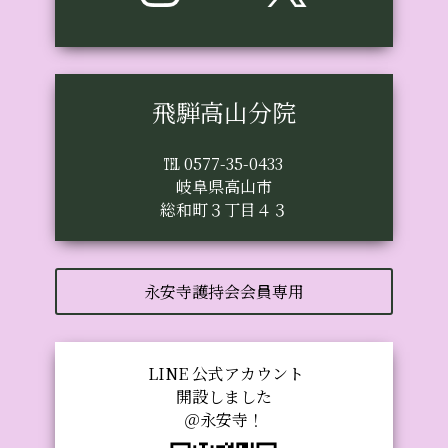
飛騨高山分院
℡ 0577-35-0433
岐阜県高山市
総和町３丁目４３
永安寺護持会会員専用
LINE 公式アカウント
開設しました
＠永安寺！