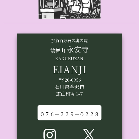
加賀百万石の奥の院
永安寺
鶴舞山
KAKUBUZAN
EIANJI
〒920-0956
石川県金沢市
舘山町キ1-7
０７６－２２９－０２２８