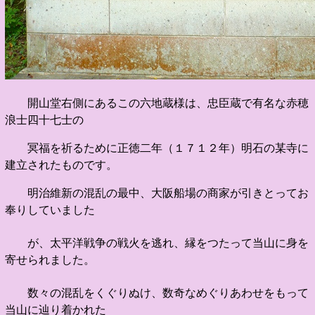
開山堂右側にあるこの六地蔵様は、忠臣蔵で有名な赤穂
浪士四十七士の
冥福を祈るために正徳二年（１７１２年）明石の某寺に
建立されたものです。
明治維新の混乱の最中、大阪船場の商家が引きとってお
奉りしていました
が、太平洋
戦争の戦火を逃れ、縁をつたって当山に身を
寄せられました。
数々の混乱をくぐりぬけ、数奇なめぐりあわせをもって
当山に辿り着かれた