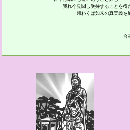
我れ今見聞し受持することを得た
願わくば如来の真実義を解した
合