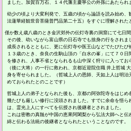
ました。加賀百万石、１４代藩主慶寧公の外孫にあたられ
幼少の頃より大変利発で、五歳の頃から論語を読み始め、
法蓮華経観世音菩薩普門品第二十五）をすぐに理解された
僅か数え歳八歳のとき金沢郊外の伝灯寺裏の洞窟にて七日間
その後、幼いながら富山県の日石寺でも捨身の行をされま
成長されるとともに、更に伝灯寺や医王山などでたびたび
１３歳のとき、
奈良の生駒山頂の「白水の峯」にて７０日
を修され、人事不省となられるも山中深く狩りに入ってお
（後に大将）の一行に救われ、京都近迎院住職 井上哲城 
身を寄せられました。（哲城上人の恩師、天如上人は明治
めておられたとのことです）
哲城上人の弟子となられた後も、京都の阿弥陀寺をはじめ
幾たびも厳しい修行に没頭されました。すでに余命を悟ら
は、霊光上人にすべてを伝授され後継者とされました
。
これは密教の真髄が中国の恵果阿闍梨から弘法大師へと伝
綿と伝わる法統の後継者となられた
ということなのです。