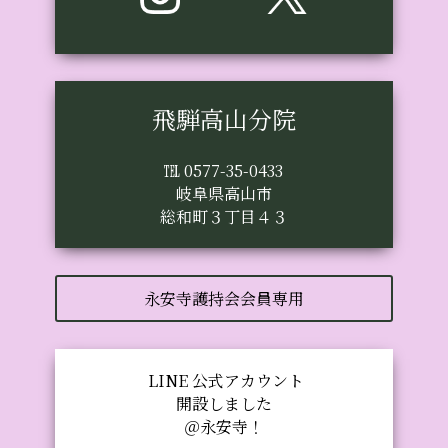
飛騨高山分院
℡ 0577-35-0433
岐阜県高山市
総和町３丁目４３
永安寺護持会会員専用
LINE 公式アカウント
開設しました
＠永安寺！