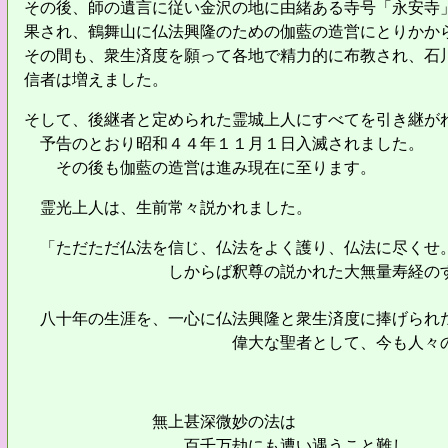
その後、師の遺言に従い金沢の地に由緒ある寺号「永安寺
果さ
れ、鶴舞山に仏法興隆のための伽藍の造営にとりかか
その間も、衆生済度を願って各地で精力的に布教され、石
信者は増えました。
そして、後継者と定められた霊城上人にすべてを引き継が
予告のとおり昭和４４年１１月１日入滅されました。
その後も伽藍の造営は進み現在に至ります。
霊光上人は、生前常々説かれました。
「ただただ仏法を信じ、仏法をよく護り、仏法に尽くせ
しからば釈尊の説かれた大無量寿経のすべ
八十年の生涯を、一心に仏法興隆と衆生済度に捧げられ
偉大な聖者として、今も人々の心に生
無上甚深微妙の法は
百千万劫にも遭い遇うこと難し