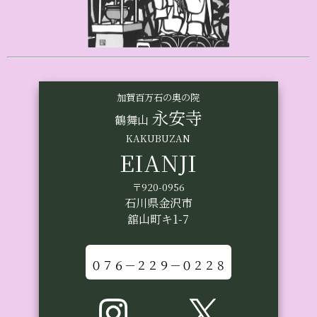
加賀百万石の奥の院
永安寺
鶴舞山
KAKUBUZAN
EIANJI
〒920-0956
石川県金沢市
舘山町キ1-7
０７６－２２９－０２２８