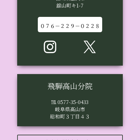
舘山町キ1-7
０７６－２２９－０２２８
飛騨高山分院
℡ 0577-35-0433
岐阜県高山市
総和町３丁目４３