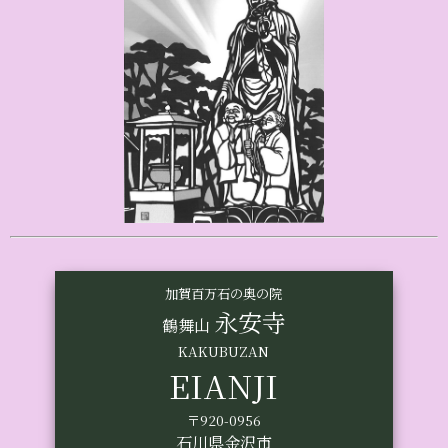
加賀百万石の奥の院
永安寺
鶴舞山
KAKUBUZAN
EIANJI
〒920-0956
石川県金沢市