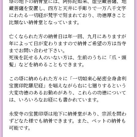
塔の地下の納骨堂には、阿弥陀如来、虚空蔵菩薩、地
蔵菩薩を安置し、四方と天井に手彫りで一万八千文字
にわたる一切経が梵字で刻まれており、功徳厚きこと
比類ない納骨堂となっています。
亡くなられた方の納骨日は年一回、九月にありますが
年によって日が変わりますので納骨ご希望の方は当寺
までお問い合わせ下さい。
死後を託せる人のいない方は、生前のうちに「爪・頭
髪」などを納めることもできます。
この塔に納められた方々に「一切如来心秘密全身舎利
宝篋印陀羅尼経」を唱えながら右に七廻りするという
大変功徳のあるお勤めがあり、これらの功徳について
は、いろいろなお経にも書かれています。
永安寺の宝篋印塔は地下に納骨堂があり、宗派を問わ
ずどなた様でも納骨できます。また、ペットの納骨も
可能です。