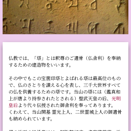
仏教では、「塔」とは釈尊のご遺骨（仏舎利）を奉納
するための建造物をいいます。
その中でもこの宝篋印塔とよばれる塔は最高位のもの
で、仏のさとりを讃える心を表し、三千大世界すべて
の仏を供養するための塔です。当山の塔には（鑑真和
上が唐より持参されたとされる）聖武天皇の后、
光明
皇后
より代々伝授された御舎利を奉ってあります。
くわえて、当山開基 霊光上人、二世霊城上人の御遺骨
も納められています。