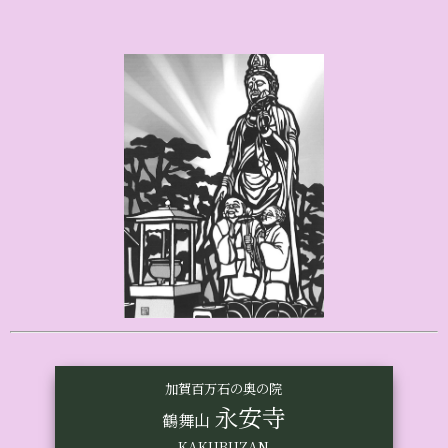
加賀百万石の奥の院
永安寺
鶴舞山
KAKUBUZAN