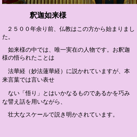
釈迦如来様
２５００年余り前、仏教はこの方から始まりまし
た。
如来様の中では、唯一実在の人物です。お釈迦
様の悟られたことは
法華経（妙法蓮華経）に説かれていますが、
本
来言葉
では言い表せ
ない
「悟り」とはいかなるものであるかを
巧み
な譬え
話を用いながら、
壮
大
な
ス
ケールで説き明かされています。