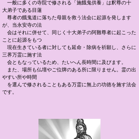
一般に多くの寺院で修される「施餓鬼供養」は釈尊の十
大弟子である目蓮
尊者の餓鬼道に落ちた母親を救う法会に起源を発します
が、当永安寺の法
会はそれに併せて、同じく十大弟子の阿難尊者に起こった
ことに起源をもつ
現在生きている者に対しても延命・除病を祈願し、さらに
三界万霊に施す法
会ともなっているため、たいへん長時間に及びます。
また、場所も仏壇やご位牌のある所に限りません。霊の出
やすい所や時間
を選んで修されることもある万霊に無上の功徳を施す法会
です。