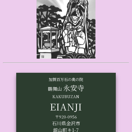
加賀百万石の奥の院
永安寺
鶴舞山
KAKUBUZAN
EIANJI
〒920-0956
石川県金沢市
舘山町キ1-7